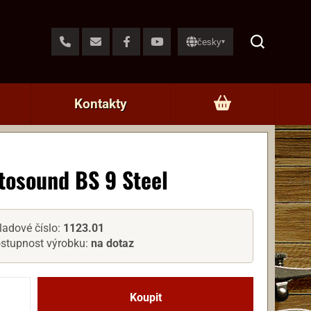
česky
▾
Kontakty
tosound BS 9 Steel
ladové číslo:
1123.01
stupnost výrobku:
na dotaz