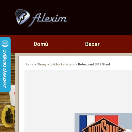
Domů
Bazar
Home
>
Struny
>
Elektrická kytara
>
Rotosound BS 9 Steel