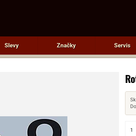
Slevy
Značky
Servis
Ro
Sk
Do