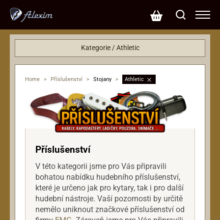
Kategorie / Athletic
Příslušenství
Stojany
Home
>
Příslušenství
>
Stojany
>
Athletic
Příslušenství
V této kategorii jsme pro Vás připravili
bohatou nabídku hudebního příslušenství,
které je určeno jak pro kytary, tak i pro další
hudební nástroje. Vaší pozornosti by určitě
nemělo uniknout značkové příslušenství od