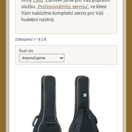
firmy
EMG
. Zároveň jsme pro Vás připravili
službu
„Profesionálního servisu"
, ve které
Vám nabízíme kompletní servis pro Váš
hudební nástroj.
Zobrazeno 1–8 z 8
Řadit dle: