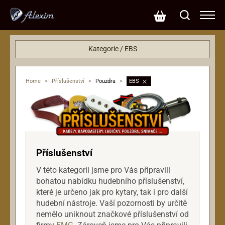
Kategorie / EBS
Efekty
Příslušenství
Home
>
Příslušenství
>
Pouzdra
>
EBS
Kabely a jacky
Pouzdra
Popruhy a řemeny
Reproboxy
Struny
Příslušenství
Zesilovače
V této kategorii jsme pro Vás připravili
bohatou nabídku hudebního příslušenství,
které je určeno jak pro kytary, tak i pro další
hudební nástroje. Vaší pozornosti by určitě
nemělo uniknout značkové příslušenství od