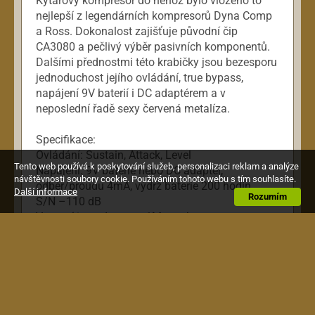
Kytarový kompresor do něhož bylo vloženo to
nejlepší z legendárních kompresorů Dyna Comp
a Ross. Dokonalost zajišťuje původní čip
CA3080 a pečlivý výběr pasivních komponentů.
Dalšími přednostmi této krabičky jsou bezesporu
jednoduchost jejího ovládání, true bypass,
napájení 9V baterií i DC adaptérem a v
neposlední řadě sexy červená metalíza.
Specifikace:
Ovládání: Sustain, Attack, Level
Tento web používá k poskytování služeb, personalizaci reklam a analýze
Napájení: 9V baterie nebo DC adaptér,
návštěvnosti soubory cookie. Používáním tohoto webu s tím souhlasíte.
odběr/proudu 4mA, výdrž baterie 200 hodin
Další informace
Rozumím
S/N –110 dB
Vstupní impedance: > 1Megaohm
Výstupní impedance: < 10Kohm
True bypass
Led indikátor
Povrchová úprava: červená metalíza
Pedály LeeHooker jsou ručně vyráběny jako