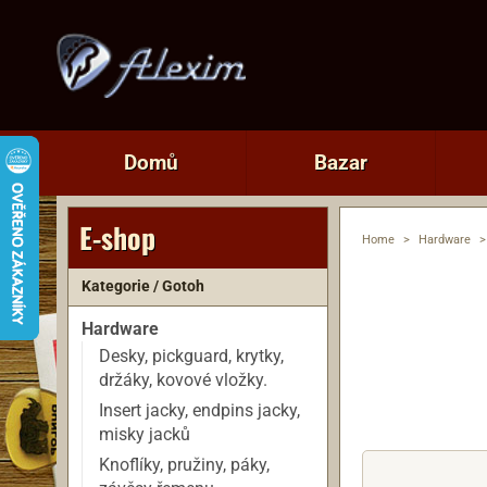
Domů
Bazar
E-shop
Home
>
Hardware
>
Kategorie / Gotoh
Hardware
Desky, pickguard, krytky,
držáky, kovové vložky.
Insert jacky, endpins jacky,
misky jacků
Knoflíky, pružiny, páky,