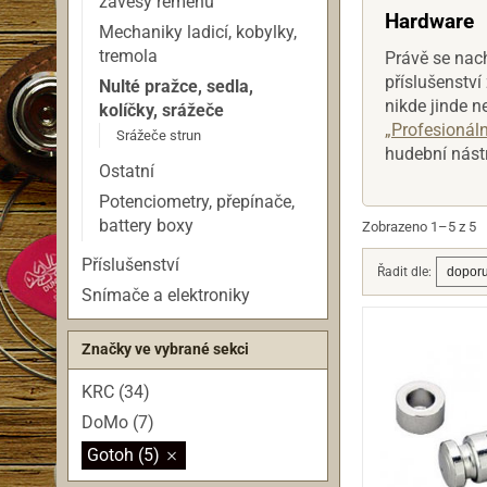
závěsy řemenu
Hardware
Mechaniky ladicí, kobylky,
tremola
Právě se nach
příslušenství 
Nulté pražce, sedla,
nikde jinde n
kolíčky, srážeče
„Profesionáln
Srážeče strun
hudební nástr
Ostatní
Potenciometry, přepínače,
battery boxy
Zobrazeno 1–5 z 5
Příslušenství
Řadit dle:
Snímače a elektroniky
Značky ve vybrané sekci
KRC (34)
DoMo (7)
Gotoh (5)