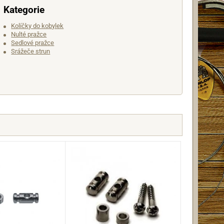
Kategorie
Kolíčky do kobylek
Nulté pražce
Sedlové pražce
Srážeče strun