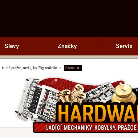
Slevy
Značky
Servis
Nulté pražce, sedla, kolíčky, srážeče
>
Gotoh