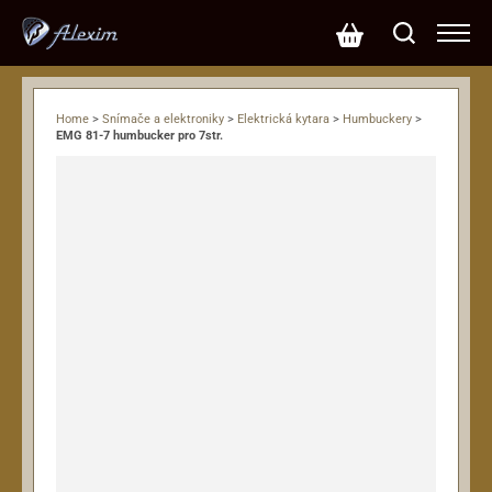
Home
>
Snímače a elektroniky
>
Elektrická kytara
>
Humbuckery
>
EMG 81-7 humbucker pro 7str.