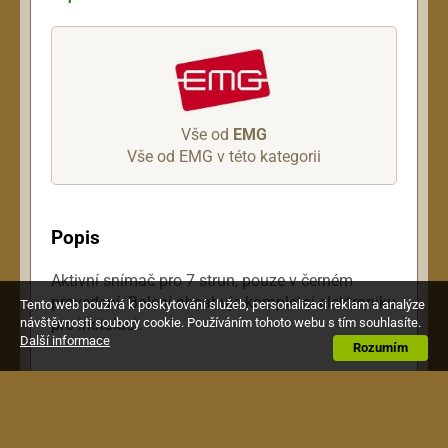
Vše od
EMG
Vše od EMG v této kategorii
Popis
Aktivní snímač pro 7 strun, pouze v černém
provedení. Balení obsahuje kompletní elektroniku
Tento web používá k poskytování služeb, personalizaci reklam a analýze
návštěvnosti soubory cookie. Používáním tohoto webu s tím souhlasíte.
pro instalaci.
Další informace
Rozumím
Zákazníci kteří si koupili tento výrobek,
si pořídili také toto: