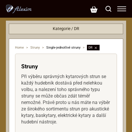
Kategorie / DR
Struny
Baskytara
Home
>
Struny
>
Single-jednotlivé struny
>
DR
Elektrická kytara
Struny
Při výběru správných kytarových strun se
každý hudebník dostává před nelehkou
volbu, a nalezení toho správného typu
struny se může občas zdát téměř
nemožné. Právě proto u nás máte na výběr
ze širokého sortimentu strun pro akustické
kytary, baskytary, elektrické kytary a další
hudební nástroje.