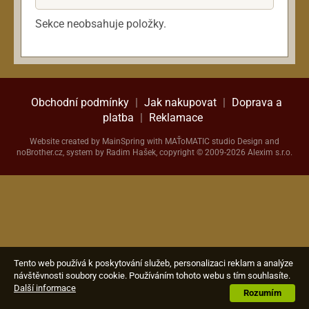
Sekce neobsahuje položky.
Obchodní podmínky
|
Jak nakupovat
|
Doprava a
platba
|
Reklamace
Website created by
MainSpring
with
MAŤoMATIC studio
Design and
noBrother.cz
, system by Radim Hašek, copyright © 2009-2026 Alexim s.r.o.
Tento web používá k poskytování služeb, personalizaci reklam a analýze
návštěvnosti soubory cookie. Používáním tohoto webu s tím souhlasíte.
Další informace
Rozumím