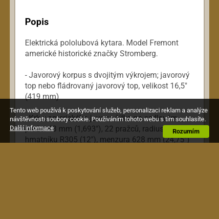
Popis
Elektrická pololubová kytara. Model Fremont
americké historické značky Stromberg.
- Javorový korpus s dvojitým výkrojem; javorový
top nebo fládrovaný javorový top, velikost 16,5"
(419 mm)
Tento web používá k poskytování služeb, personalizaci reklam a analýze
- Krk z amerického javoru, šířka na sedlovém
návštěvnosti soubory cookie. Používáním tohoto webu s tím souhlasíte.
Další informace
pražci 43 mm (1,693"), 22 pražců, radius
Rozumím
hmatníku R305 (12"), menzura 628 mm (24,75")
- ebenový nebo palisandrový hmatník
- hardware niklový nebo zlatý
- ladicí mechaniky Kluson Waffleback