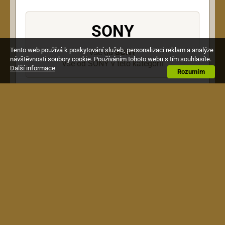
SONY
Tento web používá k poskytování služeb, personalizaci reklam a analýze
Vše od
SONY
návštěvnosti soubory cookie. Používáním tohoto webu s tím souhlasíte.
Vše od SONY v této kategorii
Další informace
Rozumím
Popis
Profesionální elektrodynamická referenční
sluchátka, plně uzavřená, měniče 50mm, 5Hz -
40kHz, impedance 24 Ohm.
Obchodní podmínky
|
Jak nakupovat
|
Doprava a