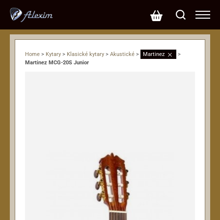
Home
>
Kytary
>
Klasické kytary
>
Akustické
>
Martinez
>
Martinez MCG-20S Junior