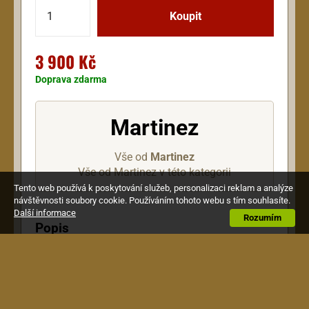
3 900 Kč
Doprava zdarma
Martinez
Vše od
Martinez
Vše od Martinez v této kategorii
Tento web používá k poskytování služeb, personalizaci reklam a analýze
návštěvnosti soubory cookie. Používáním tohoto webu s tím souhlasíte.
Další informace
Rozumím
Popis
Dětská klasická kytara z řady Students Line,
velikost 3/4, menzura 580 mm. Přední deska je z
překližovaného smrku, zadní deska a luby z
překližovaného mahagonu - Sapele (Sapele je