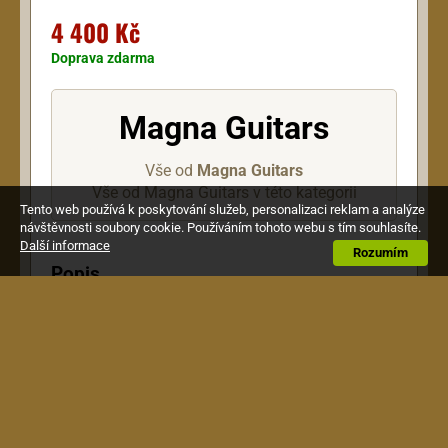
4 400 Kč
Doprava zdarma
Magna Guitars
Vše od
Magna Guitars
Vše od Magna Guitars v této kategorii
Tento web používá k poskytování služeb, personalizaci reklam a analýze
návštěvnosti soubory cookie. Používáním tohoto webu s tím souhlasíte.
Další informace
Rozumím
Popis
Klasická kytara půlová pro nejmenší děti ve věku
cca od 5 -8 lety.
- menzura : 520 mm
- vrchní deska : laminovaný smrk
- luby a zadní deska: laminovaný mahagon