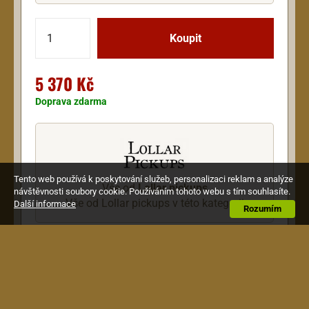
5 370 Kč
Doprava zdarma
Tento web používá k poskytování služeb, personalizaci reklam a analýze
Vše od
Lollar pickups
návštěvnosti soubory cookie. Používáním tohoto webu s tím souhlasíte.
Vše od Lollar pickups v této kategorii
Další informace
Rozumím
Popis
Standard Wind pasivní humbucker pro el. kytaru,
krkový, magnet: alnico 5, zlatý kryt.