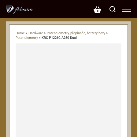
Home
>
Hardware
>
Potenciometry, přepínače, battery boxy
>
Potenciometry
>
KRC P1226C A250 Dual