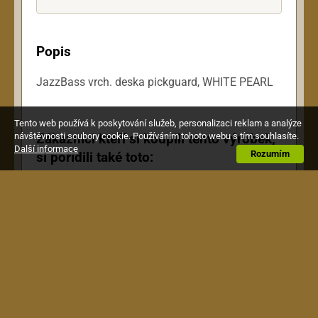
Popis
JazzBass vrch. deska pickguard, WHITE PEARL
Tento web používá k poskytování služeb, personalizaci reklam a analýze
Zákazníci kteří si koupili tento výrobek,
návštěvnosti soubory cookie. Používáním tohoto webu s tím souhlasíte.
Další informace
Rozumím
si pořídili také toto: