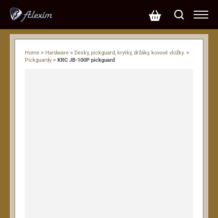
Home
>
Hardware
>
Desky, pickguard, krytky, držáky, kovové vložky.
>
Pickguardy
>
KRC JB-100P pickguard