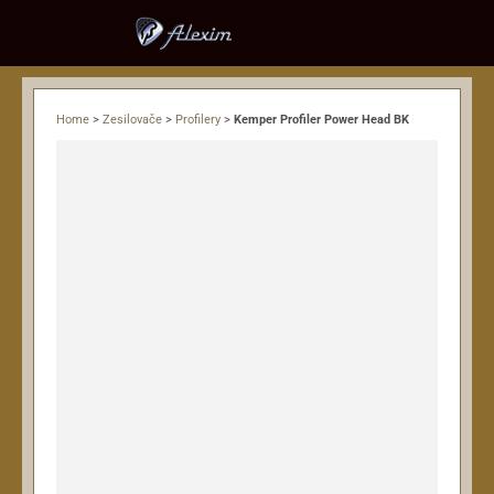
Home
>
Zesilovače
>
Profilery
>
Kemper Profiler Power Head BK