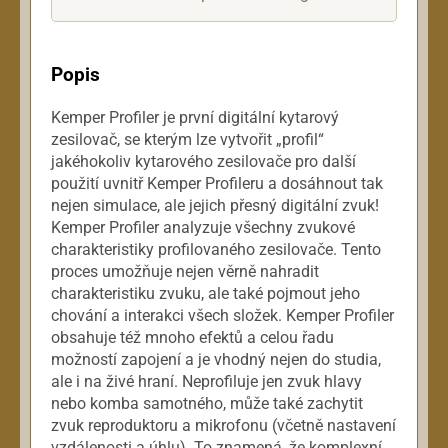
Popis
Kemper Profiler je první digitální kytarový
zesilovač, se kterým lze vytvořit „profil“
jakéhokoliv kytarového zesilovače pro další
použití uvnitř Kemper Profileru a dosáhnout tak
nejen simulace, ale jejich přesný digitální zvuk!
Kemper Profiler analyzuje všechny zvukové
charakteristiky profilovaného zesilovače. Tento
proces umožňuje nejen věrně nahradit
charakteristiku zvuku, ale také pojmout jeho
chování a interakci všech složek. Kemper Profiler
obsahuje též mnoho efektů a celou řadu
možností zapojení a je vhodný nejen do studia,
ale i na živé hraní. Neprofiluje jen zvuk hlavy
nebo komba samotného, může také zachytit
zvuk reproduktoru a mikrofonu (včetně nastavení
vzdálenosti a úhlu). To znamená, že komplexní