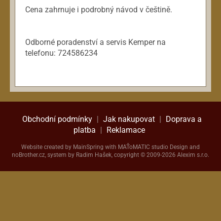
Cena zahrnuje i podrobný návod v češtině.
Odborné poradenství a servis Kemper na
telefonu: 724586234
Obchodní podmínky
|
Jak nakupovat
|
Doprava a
platba
|
Reklamace
Website created by
MainSpring
with
MAŤoMATIC studio
Design and
noBrother.cz
, system by Radim Hašek, copyright © 2009-2026 Alexim s.r.o.