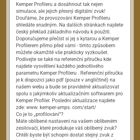
Kemper Profileru a dosáhnout tak nejen
simulace, ale jejich přesný digitální zvuk!
Doufáme, že provozování Kemper Profileru
shledáte snadným. Na dalších stránkach najdete
český překlad základního návodu k použití.
Doporučujeme přečíst si jej s kytarou a Kemper
Profilerem přímo před vámi - tímto způsobem
můžete okamžitě vše prakticky vyzkoušet.
Podívejte se také na referenční příručku kde
najdete vysvětlení každého jednotlivého
parametru Kemper Profileru . Referenční příručka
je k dispozici jako pdf (pouze v angličtině) na
našem webu a bude se pravidelně aktualizovat
spolu s jakýmkoliv aktualizačním softwarem pro
Kemper Profiler. Posledni aktualizace najdete
zde: www. kemper-amps. com/start/
Co je to „profilování“?
Máte oblíbené nastavení na vašem oblíbeném
zesilovači, které produkuje váš oblíbený zvuk?
Chtěli byste být schopni dostat stejný zvuk z