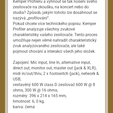
Kemper Profileru a vyhnout se tak nošení svého
zesilovače na zkoušku, na koncert nebo do
studia? Způsob, jakým tohoto lze dosáhnout se
nazývá „profilování“.
Pokud chcete více technického popisu: Kemper
Profiler analyzuje všechny zvukové
charakteristiky vašeho zesilovače. Tento proces
umožňuje nejen věrně nahradit charakteristický
zvuk analyzovaného zesilovače, ale také
pojmout chování a interakci všech jeho složek.
Zapojení: Mic input, line In, alternative input,
direct out, monitor out, master out (jack & XLR),
midi in/out/thru, 2 x footswitch (jack), network &
USB,
vestavěný 600 W class D zesilovač 600 W @ 8
ohms, 300 W @ 16 ohms,
rozměry: 396 x 214 x 165 mm,
hmotnost: 6, 0 kg,
barva: černá