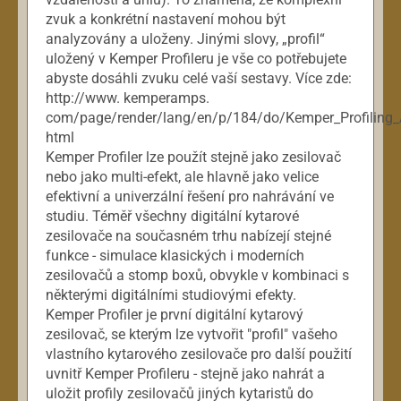
zvuk a konkrétní nastavení mohou být
analyzovány a uloženy. Jinými slovy, „profil“
uložený v Kemper Profileru je vše co potřebujete
abyste dosáhli zvuku celé vaší sestavy. Více zde:
http://www. kemperamps.
com/page/render/lang/en/p/184/do/Kemper_Profiling_Am
html
Kemper Profiler lze použít stejně jako zesilovač
nebo jako multi-efekt, ale hlavně jako velice
efektivní a univerzální řešení pro nahrávání ve
studiu. Téměř všechny digitální kytarové
zesilovače na současném trhu nabízejí stejné
funkce - simulace klasických i moderních
zesilovačů a stomp boxů, obvykle v kombinaci s
některými digitálními studiovými efekty.
Kemper Profiler je první digitální kytarový
zesilovač, se kterým lze vytvořit "profil" vašeho
vlastního kytarového zesilovače pro další použití
uvnitř Kemper Profileru - stejně jako nahrát a
uložit profily zesilovačů jiných kytaristů do