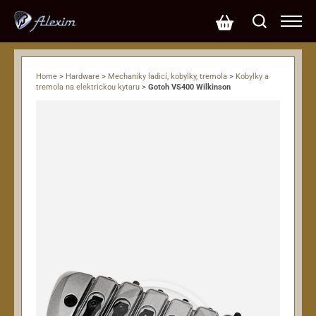
Home
>
Hardware
>
Mechaniky ladicí, kobylky, tremola
>
Kobylky a
tremola na elektrickou kytaru
>
Gotoh VS400 Wilkinson