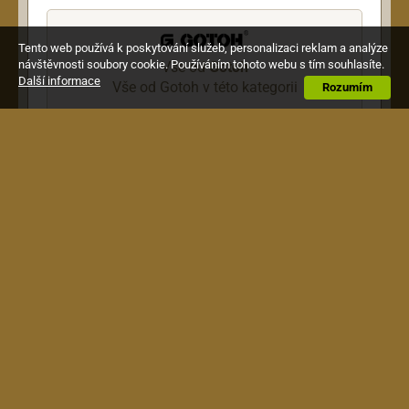
Tento web používá k poskytování služeb, personalizaci reklam a analýze
návštěvnosti soubory cookie. Používáním tohoto webu s tím souhlasíte.
Vše od
Gotoh
Další informace
Vše od Gotoh v této kategorii
Rozumím
Popis
Gotoh-Wilkinson tremolo, komplet sada, chrom
Obchodní podmínky
|
Jak nakupovat
|
Doprava a
platba
|
Reklamace
Website created by
MainSpring
with
MAŤoMATIC studio
Design and
noBrother.cz
, system by Radim Hašek, copyright © 2009-2026 Alexim s.r.o.