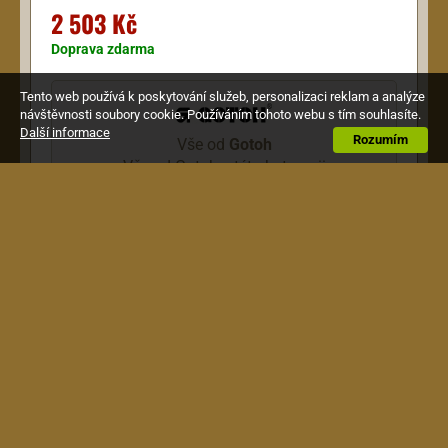
2 503 Kč
Doprava zdarma
Tento web používá k poskytování služeb, personalizaci reklam a analýze
návštěvnosti soubory cookie. Používáním tohoto webu s tím souhlasíte.
Další informace
Rozumím
Vše od
Gotoh
Vše od Gotoh v této kategorii
Popis
Gotoh-Wilkinson tremolo, komplet sada, zlaté
Obchodní podmínky
|
Jak nakupovat
|
Doprava a
platba
|
Reklamace