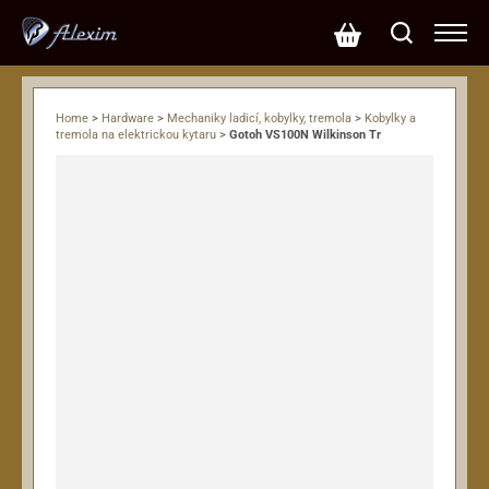
Home
>
Hardware
>
Mechaniky ladicí, kobylky, tremola
>
Kobylky a
tremola na elektrickou kytaru
>
Gotoh VS100N Wilkinson Tr