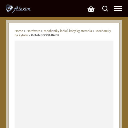
Home
>
Hardware
>
Mechaniky ladicí, kobylky, tremola
>
Mechaniky
na kytaru
>
Gotoh SG360-04 BK