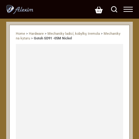
Home
>
Hardware
>
Mechaniky ladicí, kobylky, tremola
>
Mechaniky
na kytaru
>
Gotoh SD91 -05M Nickel