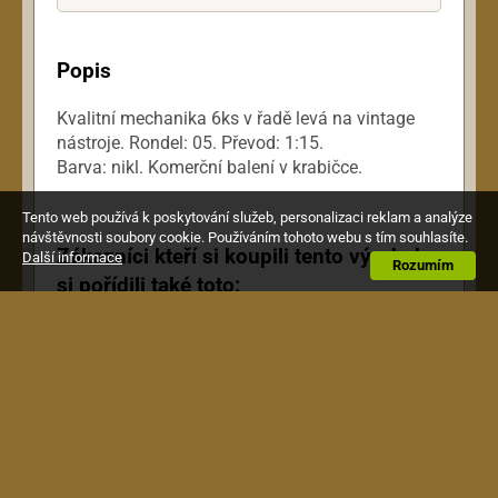
Popis
Kvalitní mechanika 6ks v řadě levá na vintage
nástroje. Rondel: 05. Převod: 1:15.
Barva: nikl. Komerční balení v krabičce.
Tento web používá k poskytování služeb, personalizaci reklam a analýze
návštěvnosti soubory cookie. Používáním tohoto webu s tím souhlasíte.
Zákazníci kteří si koupili tento výrobek,
Další informace
Rozumím
si pořídili také toto: