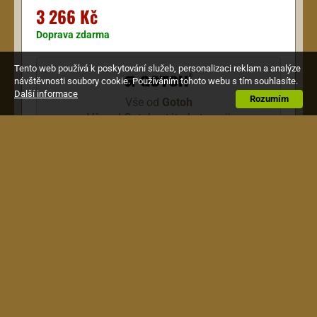
3 266 Kč
Doprava zdarma
Tento web používá k poskytování služeb, personalizaci reklam a analýze
návštěvnosti soubory cookie. Používáním tohoto webu s tím souhlasíte.
Další informace
Rozumím
Vše od
Gotoh
Vše od Gotoh v této kategorii
Popis
Tremolo/kobylka zlatá, rozteč strun: 19mm
Obchodní podmínky
|
Jak nakupovat
|
Doprava a
platba
|
Reklamace