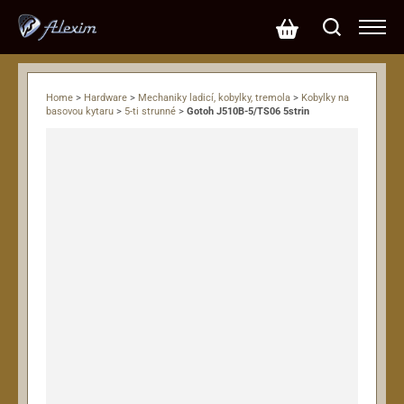
Home
>
Hardware
>
Mechaniky ladicí, kobylky, tremola
>
Kobylky na
basovou kytaru
>
5-ti strunné
>
Gotoh J510B-5/TS06 5strin