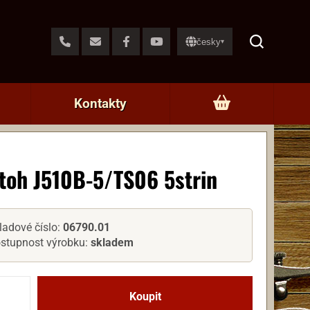
česky
▾
Kontakty
toh J510B-5/TS06 5strin
ladové číslo:
06790.01
stupnost výrobku:
skladem