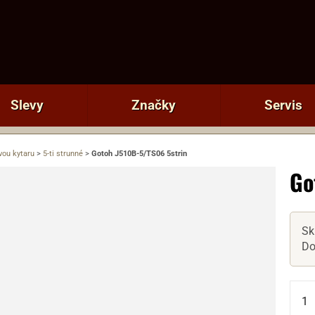
Slevy
Značky
Servis
vou kytaru
>
5-ti strunné
>
Gotoh J510B-5/TS06 5strin
Go
Sk
Do