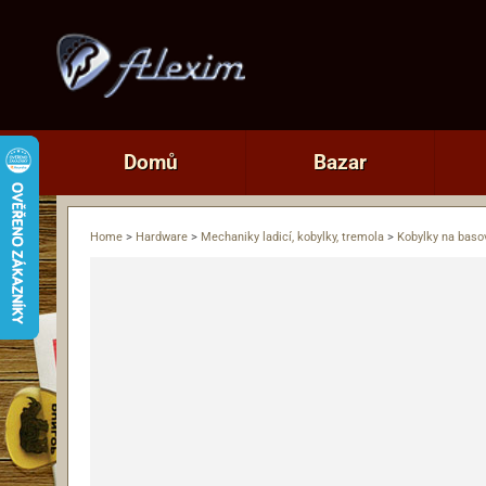
Domů
Bazar
Home
>
Hardware
>
Mechaniky ladicí, kobylky, tremola
>
Kobylky na baso