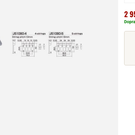
2 9
Dopr