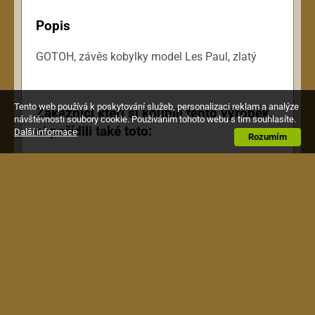
Popis
GOTOH, závěs kobylky model Les Paul, zlatý
Tento web používá k poskytování služeb, personalizaci reklam a analýze
Zákazníci kteří si koupili tento výrobek,
návštěvnosti soubory cookie. Používáním tohoto webu s tím souhlasíte.
si pořídili také toto:
Další informace
Rozumím