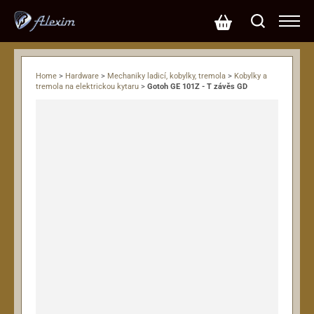
Home
>
Hardware
>
Mechaniky ladicí, kobylky, tremola
>
Kobylky a
tremola na elektrickou kytaru
>
Gotoh GE 101Z - T závěs GD