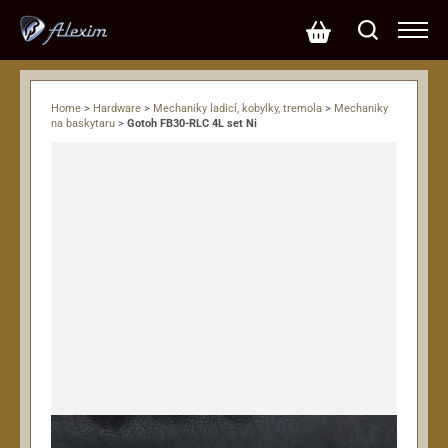
Home
>
Hardware
>
Mechaniky ladicí, kobylky, tremola
>
Mechaniky
na baskytaru
>
Gotoh FB30-RLC 4L set Ni