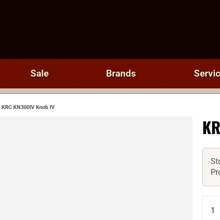
Sale
Brands
Servi
KRC KN300IV Knob IV
KR
St
Pr