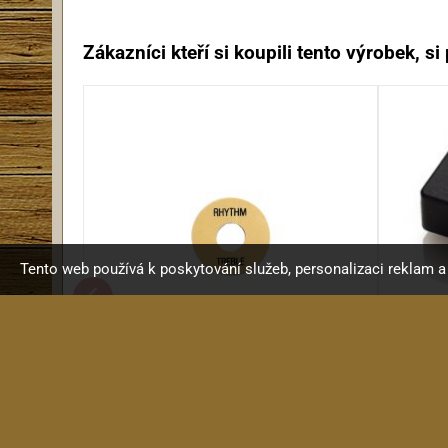
Zákazníci kteří si koupili tento výrobek, si p
Tento web používá k poskytování služeb, personalizaci reklam 
KRC DRT1 IV destička
destička RH/TR pod přepínač...