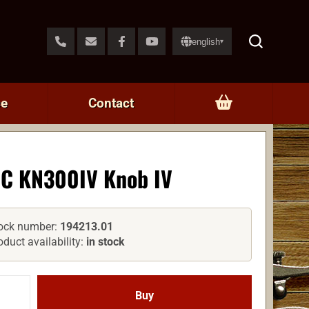
english
▾
ce
Contact
C KN300IV Knob IV
ock number:
194213.01
oduct availability:
in stock