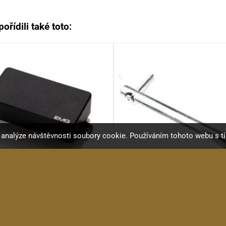
ořídili také toto:
a analýze návštěvnosti soubory cookie. Používáním tohoto webu s t
EMG 81 BK
KRC 2093SB
Aktivní humbucker pro...
Srážeč strun - hrazda,...