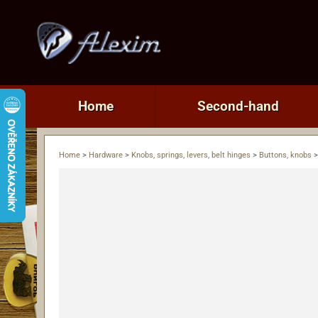
Home
Second-hand
Home
>
Hardware
>
Knobs, springs, levers, belt hinges
>
Buttons, knobs
>