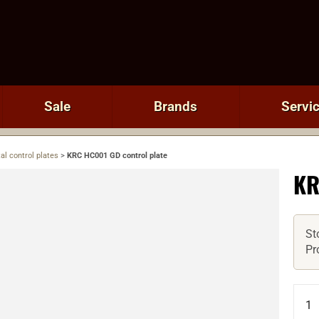
Sale
Brands
Servi
al control plates
>
KRC HC001 GD control plate
KR
St
Pr