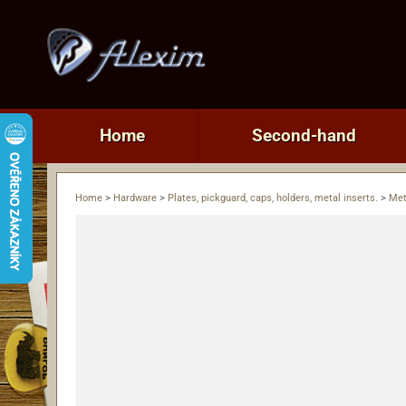
Home
Second-hand
Home
>
Hardware
>
Plates, pickguard, caps, holders, metal inserts.
>
Met