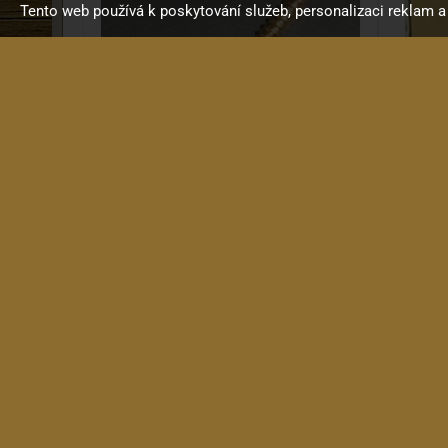
Tento web používá k poskytování služeb, personalizaci reklam 
KRC Vrut 4,2x45mm,typ C, GD
Vrut 4, 2x45mm, čočková...
15 Kč
in stock