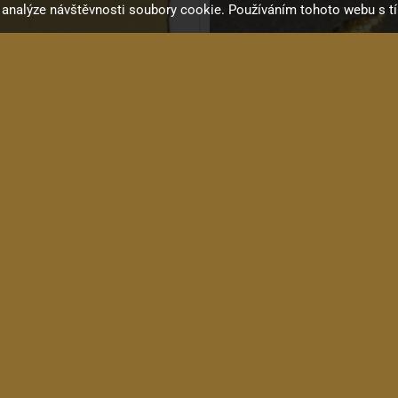
a analýze návštěvnosti soubory cookie. Používáním tohoto webu s t
KRC HN001 GD deska
KRC Vrut 3x12mm, typ C
Kovová deska pod krk, např....
Vrut 3x12mm, čočková hlava.
150 Kč
5 Kč
in stock