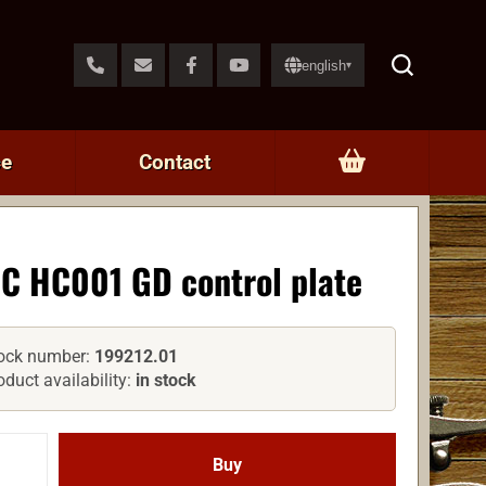
english
▾
ce
Contact
C HC001 GD control plate
ock number:
199212.01
oduct availability:
in stock