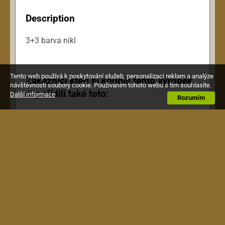
Description
3+3 barva nikl
Tento web používá k poskytování služeb, personalizaci reklam a analýze
Zákazníci kteří si koupili tento výrobek,
návštěvnosti soubory cookie. Používáním tohoto webu s tím souhlasíte.
si pořídili také toto:
Další informace
Rozumím