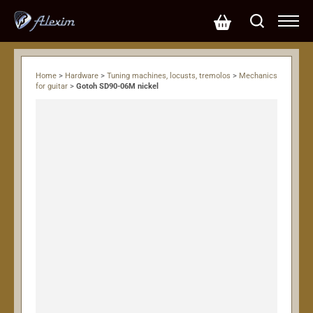
Home
>
Hardware
>
Tuning machines, locusts, tremolos
>
Mechanics
for guitar
>
Gotoh SD90-06M nickel