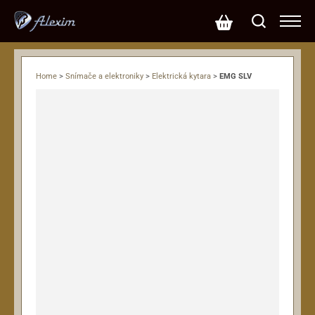
Home
>
Snímače a elektroniky
>
Elektrická kytara
>
EMG SLV