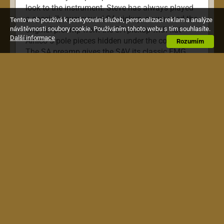
look to the instrument. Steve has always played
a specially overwound SA pickup, so we used the
Tento web používá k poskytování služeb, personalizaci reklam a analýze
návštěvnosti soubory cookie. Používáním tohoto webu s tím souhlasíte.
original preamp from the SA pickup with flat
Další informace
Alnico 5 pole pieces hidden under the cover cap.
Rozumím
The SA preamp gives the SAV its classic EMG
sound while the flat poles put the pickup closer
to the strings for more output and a punchier
attack.
Zákazníci kteří si koupili tento výrobek,
si pořídili také toto: