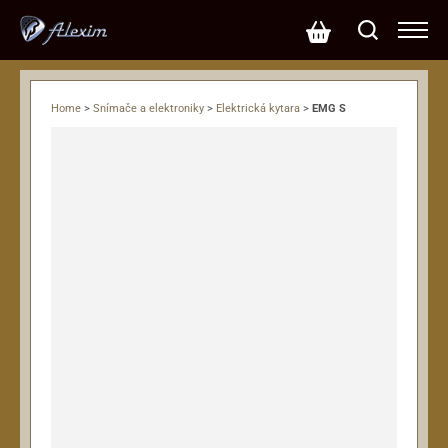
Home
>
Snímače a elektroniky
>
Elektrická kytara
>
EMG S