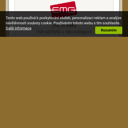
Tento web používá k poskytování služeb, personalizaci reklam a analýze
návštěvnosti soubory cookie. Používáním tohoto webu s tím souhlasíte.
Vše od
EMG
Další informace
Rozumím
Vše od EMG v této kategorii
Popis
EMG-S Single pickup for Stratocaster Ivory
Obchodní podmínky
|
Jak nakupovat
|
Doprava a
platba
|
Reklamace
Website created by
MainSpring
with
MAŤoMATIC studio
Design and
noBrother.cz
, system by Radim Hašek, copyright © 2009-2026 Alexim s.r.o.