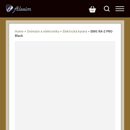
Home
>
Snímače a elektroniky
>
Elektrická kytara
>
EMG RA-2 PRO
Black