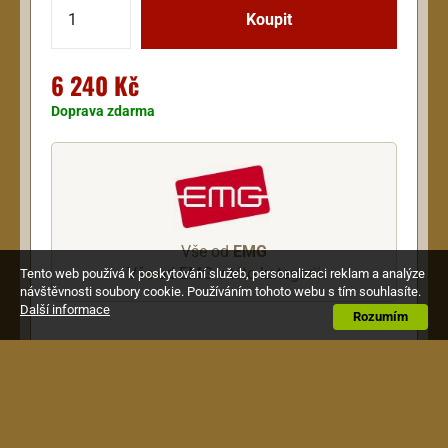
6 240 Kč
Doprava zdarma
Vše od
EMG
Vše od EMG v této kategorii
Tento web používá k poskytování služeb, personalizaci reklam a analýze
návštěvnosti soubory cookie. Používáním tohoto webu s tím souhlasíte.
Další informace
Rozumím
Popis
Retro Active, Pro series RA-2, set 3x single
Crossroads, reminiscence zvuku Strata legend
jako jsou Clapton, Beck a Hendrix.