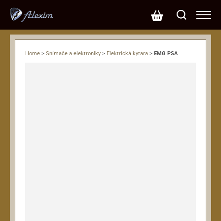
Home
>
Snímače a elektroniky
>
Elektrická kytara
>
EMG PSA