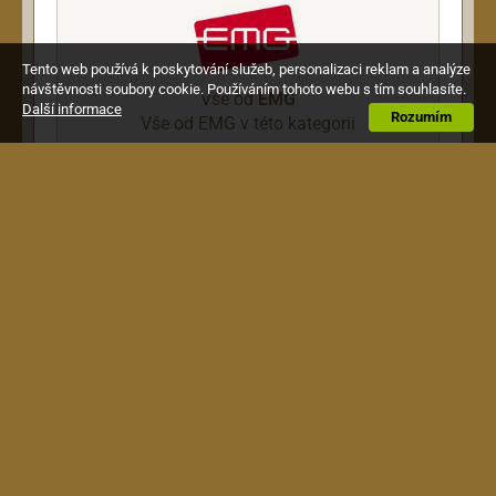
Tento web používá k poskytování služeb, personalizaci reklam a analýze
návštěvnosti soubory cookie. Používáním tohoto webu s tím souhlasíte.
Vše od
EMG
Další informace
Rozumím
Vše od EMG v této kategorii
Popis
EMG-PSA aktivní kytarový snímač, černý
Obchodní podmínky
|
Jak nakupovat
|
Doprava a
platba
|
Reklamace
Website created by
MainSpring
with
MAŤoMATIC studio
Design and
noBrother.cz
, system by Radim Hašek, copyright © 2009-2026 Alexim s.r.o.