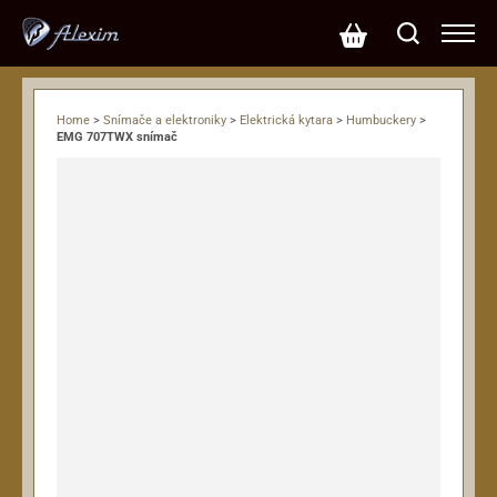
Home
>
Snímače a elektroniky
>
Elektrická kytara
>
Humbuckery
>
EMG 707TWX snímač