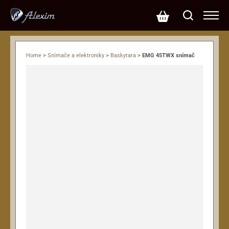
Home
>
Snímače a elektroniky
>
Baskytara
>
EMG 45TWX snímač