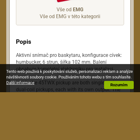
Vše od
EMG
Vše od EMG v této kategorii
Popis
Aktivní snímač pro baskytaru, konfigurace cívek:
humbucker, 6 strun, šířka 102 mm. Balení
obsahuje kompletní elektroniku pro instalaci.
Tento web používá k poskytování služeb, personalizaci reklam a analýze
návštěvnosti soubory cookie. Používáním tohoto webu s tím souhlasíte.
Inside the 45TWX pickup are both single and
Další informace
Rozumím
dual-coil pickups, each with its own output. The
single-coil mode is a new version of our J pickup
built in the CS (ceramic and steel). The dual-coil
mode is our popular CS dual-coil consisting of
two coils opposite one another creating a pickup
similar to model 45CS. A push/pull volume (or
tone) pot allows you to change from the clarity
of a single-coil to the fatness of a dual-coil. The