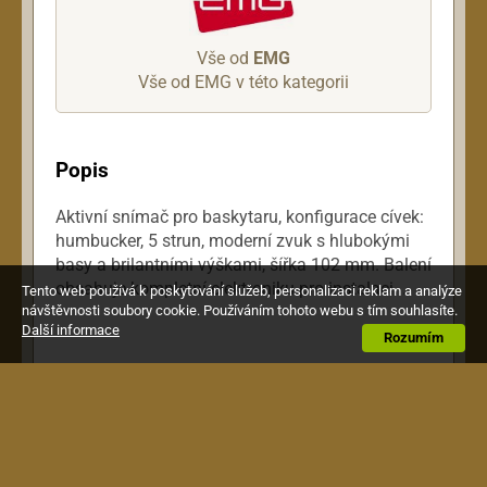
Vše od
EMG
Vše od EMG v této kategorii
Popis
Aktivní snímač pro baskytaru, konfigurace cívek:
humbucker, 5 strun, moderní zvuk s hlubokými
basy a brilantními výškami, šířka 102 mm. Balení
obsahuje kompletní elektroniku pro instalaci. .
Tento web používá k poskytování služeb, personalizaci reklam a analýze
návštěvnosti soubory cookie. Používáním tohoto webu s tím souhlasíte.
Další informace
Rozumím
Zákazníci kteří si koupili tento výrobek,
si pořídili také toto: