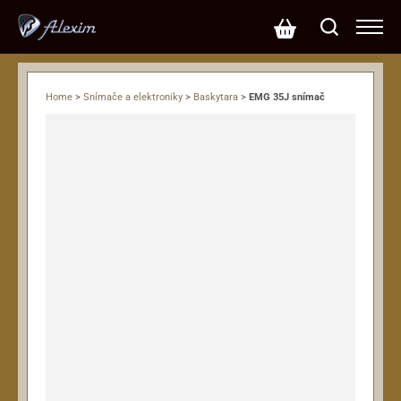
Home
>
Snímače a elektroniky
>
Baskytara
>
EMG 35J snímač