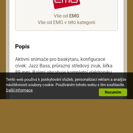
Vše od
EMG
Vše od EMG v této kategorii
Popis
Aktivní snímače pro baskytaru, konfigurace
cívek: Jazz Bass, průrazný středový zvuk, šířka
89 mm. Balení obsahuje kompletní elektroniku
pro instalaci.
Tento web používá k poskytování služeb, personalizaci reklam a analýze
návštěvnosti soubory cookie. Používáním tohoto webu s tím souhlasíte.
Další informace
Rozumím
Zákazníci kteří si koupili tento výrobek,
si pořídili také toto: