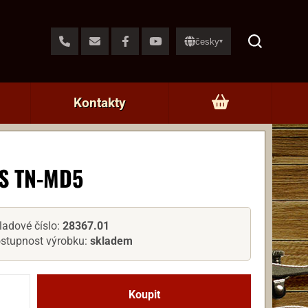
česky
▾
Kontakty
S TN-MD5
ladové číslo:
28367.01
stupnost výrobku:
skladem