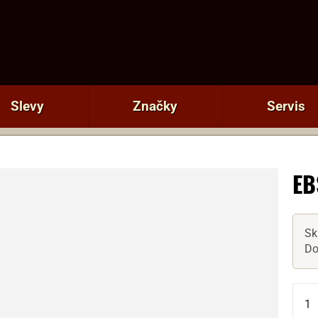
Slevy
Značky
Servis
EB
Sk
Do