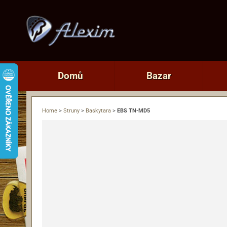
Domů
Bazar
Home
>
Struny
>
Baskytara
>
EBS TN-MD5