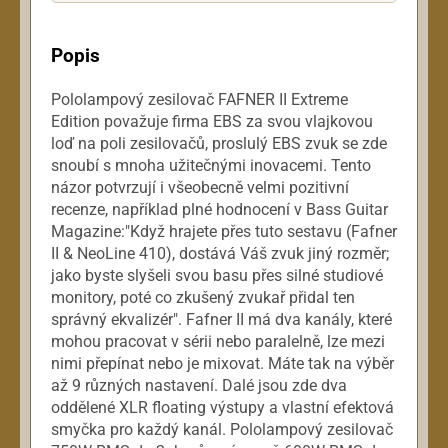
Popis
Pololampový zesilovač FAFNER II Extreme
Edition považuje firma EBS za svou vlajkovou
loď na poli zesilovačů, proslulý EBS zvuk se zde
snoubí s mnoha užitečnými inovacemi. Tento
názor potvrzují i všeobecně velmi pozitivní
recenze, například plné hodnocení v Bass Guitar
Magazine:"Když hrajete přes tuto sestavu (Fafner
II & NeoLine 410), dostává Váš zvuk jiný rozměr;
jako byste slyšeli svou basu přes silné studiové
monitory, poté co zkušený zvukař přidal ten
správný ekvalizér". Fafner II má dva kanály, které
mohou pracovat v sérii nebo paralelně, lze mezi
nimi přepínat nebo je mixovat. Máte tak na výběr
až 9 různých nastavení. Dalé jsou zde dva
oddělené XLR floating výstupy a vlastní efektová
smyčka pro každý kanál. Pololampový zesilovač