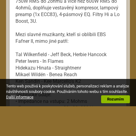
750W RMS do 2ohmů a více než 600W RMS do
4ohmů, doplňuje vestavěný kompresor, lampový
preamp (1x ECC83), 4-pásmový EQ. Filtry Hi a Lo
Boost, 3U.
Mezi slavné muzikanty, kteří si oblíbili EBS
Fafner II, mimo jiné patří:
Tal Wilkenfield - Jeff Beck, Herbie Hancock
Peter Iwers - In Flames
Hidekazu Hinata - Straightnenr
Mikael Wildén - Benea Reach
Ken Sandin - Kee Marcello's K2
Tento web používá k poskytování služeb, personalizaci reklam a analýze
návštěvnosti soubory cookie. Používáním tohoto webu s tím souhlasíte.
Technické údaje:
Další informace
Rozumím
• Impedance na vstupu: 2 Mohms
• Frequency response: 20 - 20. 000 Hz
• Gain rozpětí -00 - +30 dB
• Maximum Compression Ratio (Compressor) 3:1
• Tone Controls Bass +/-18 dB @ 80 Hz
Middle +/- 15dB @100 - 4. 500 Hz, Q=0. 7/1. 8