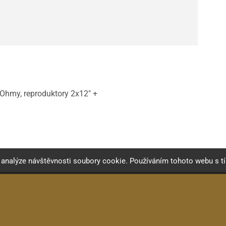
Ohmy, reproduktory 2x12" +
a analýze návštěvnosti soubory cookie. Používáním tohoto webu s t
hodní podmínky
|
Jak nakupovat
|
Doprava a platba
|
Rekla
ng
with
MAŤoMATIC studio
Design and
noBrother.cz
, system by Radim Hašek, copyri