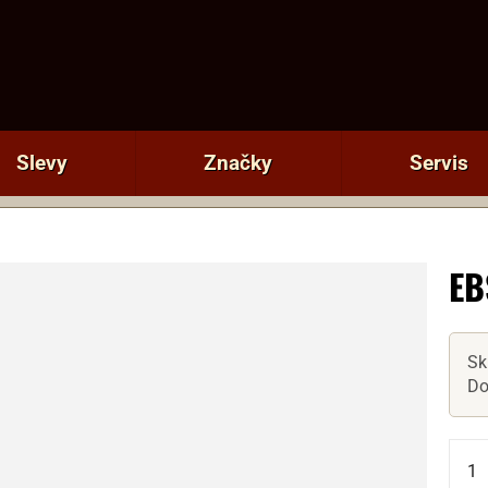
Slevy
Značky
Servis
EB
Sk
Do