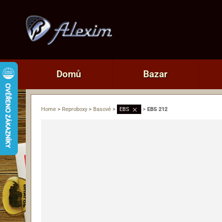
Domů
Bazar
Home
>
Reproboxy
>
Basové
>
EBS
>
EBS 212