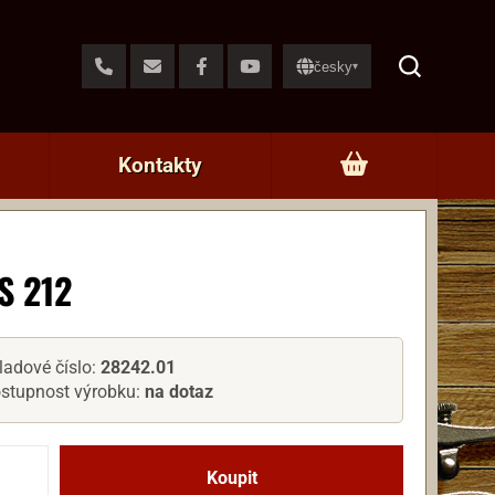
česky
▾
Kontakty
S 212
ladové číslo:
28242.01
stupnost výrobku:
na dotaz