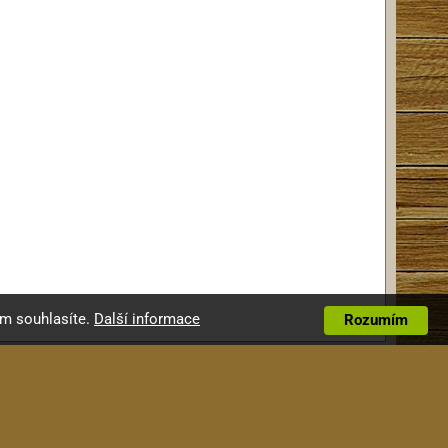
ím souhlasíte.
Další informace
Rozumím
mace
ght © 2009-2026 Alexim s.r.o.