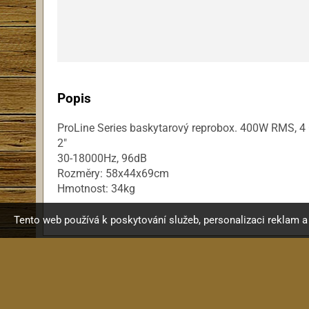
Popis
ProLine Series baskytarový reprobox. 400W RMS, 4 
2"
30-18000Hz, 96dB
Rozměry: 58x44x69cm
Hmotnost: 34kg
Tento web používá k poskytování služeb, personalizaci reklam 
Obc
Website created by
MainSpri