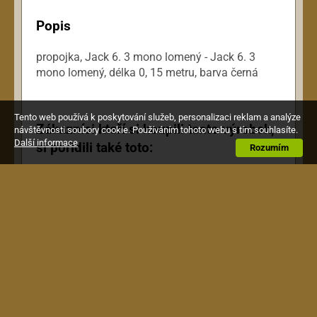
Popis
propojka, Jack 6. 3 mono lomený - Jack 6. 3
mono lomený, délka 0, 15 metru, barva černá
Tento web používá k poskytování služeb, personalizaci reklam a analýze
Zákazníci kteří si koupili tento výrobek,
návštěvnosti soubory cookie. Používáním tohoto webu s tím souhlasíte.
Další informace
si pořídili také toto:
Rozumím