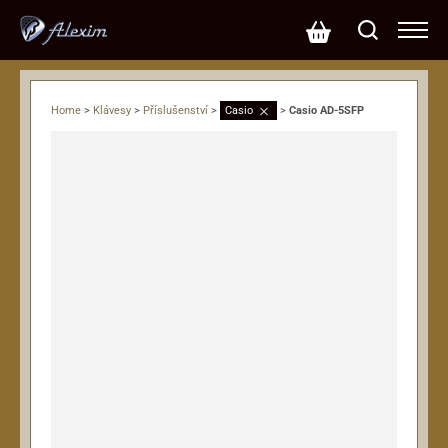
Home
>
Klávesy
>
Příslušenství
>
Casio
>
Casio AD-5SFP