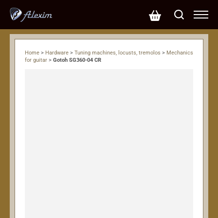
Home
>
Hardware
>
Tuning machines, locusts, tremolos
>
Mechanics
for guitar
>
Gotoh SG360-04 CR