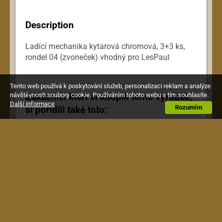
Description
Ladící mechanika kytarová chromová, 3+3 ks,
rondel 04 (zvoneček) vhodný pro LesPaul
Tento web používá k poskytování služeb, personalizaci reklam a analýze
Zákazníci kteří si koupili tento výrobek,
návštěvnosti soubory cookie. Používáním tohoto webu s tím souhlasíte.
Další informace
Rozumím
si pořídili také toto: