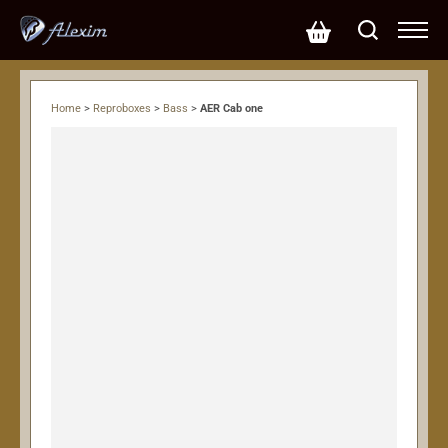
Home
>
Reproboxes
>
Bass
>
AER Cab one