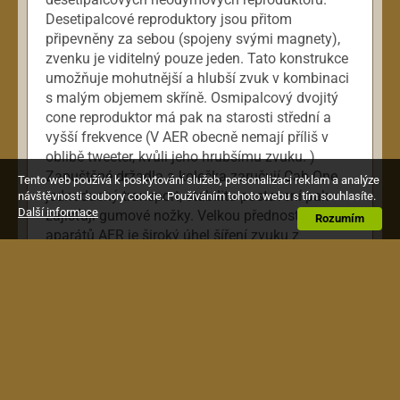
Desetipalcové reproduktory jsou přitom
připevněny za sebou (spojeny svými magnety),
zvenku je viditelný pouze jeden. Tato konstrukce
umožňuje mohutnější a hlubší zvuk v kombinaci
s malým objemem skříně. Osmipalcový dvojitý
cone reproduktor má pak na starosti střední a
vyšší frekvence (V AER obecně nemají příliš v
oblibě tweeter, kvůli jeho hrubšímu zvuku. )
Zapuštěné držadla a kolečka zaručují Cab One
Tento web používá k poskytování služeb, personalizaci reklam a analýze
jednoduchý transport, stabilitu postavení pak
návštěvnosti soubory cookie. Používáním tohoto webu s tím souhlasíte.
Další informace
zajišťují gumové nožky. Velkou předností
Rozumím
aparátů AER je široký úhel šíření zvuku z
reproduktoru. Můžete mít reprobox na zemi, a
pořád se dobře slyšíte.
Technické údaje:
Cab one
Reproduktor: 2 x 10 neodymium, 1 x 8 coaxial