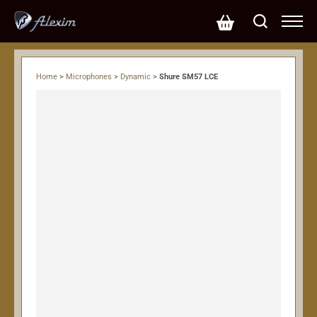
Home
>
Microphones
>
Dynamic
>
Shure SM57 LCE