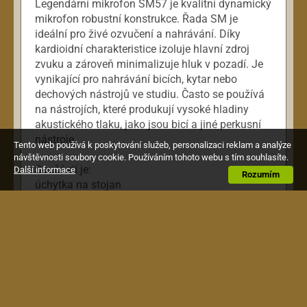
Legendární mikrofon SM57 je kvalitní dynamický
mikrofon robustní konstrukce. Řada SM je
ideální pro živé ozvučení a nahrávání. Díky
kardioidní charakteristice izoluje hlavní zdroj
zvuku a zároveň minimalizuje hluk v pozadí. Je
vynikající pro nahrávání bicích, kytar nebo
dechových nástrojů ve studiu. Často se používá
na nástrojích, které produkují vysoké hladiny
akustického tlaku, jako jsou bicí a jiné perkusní
nástroje.
Tento web používá k poskytování služeb, personalizaci reklam a analýze
návštěvnosti soubory cookie. Používáním tohoto webu s tím souhlasíte.
Součástí je:
Další informace
Rozumím
úchytka na stojan
princip dynamický
směrová charakteristika kardioidní
frekvenční rozsah od (Hz) 40 Hz
frekvenční rozsah do (kHz) 15 kHz
hmotnost v g 284 g
konektor XLR
citlivost -56. 0 dBV/Pa* (1. 6 mV)
impedance 150 ohm