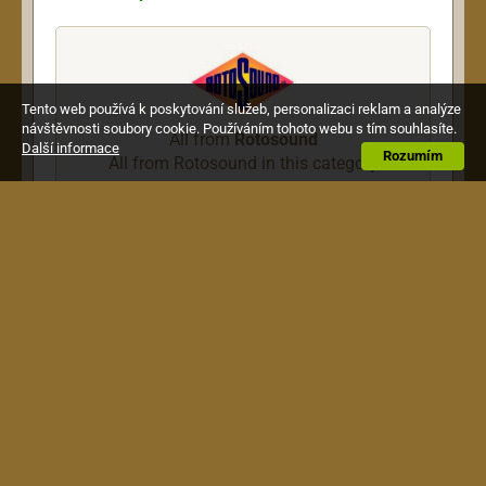
Tento web používá k poskytování služeb, personalizaci reklam a analýze
návštěvnosti soubory cookie. Používáním tohoto webu s tím souhlasíte.
All from
Rotosound
Další informace
Rozumím
All from Rotosound in this category
Description
Struny na kontrabas, sada G.083, D.107, A.093,
E.106.
Terms & Conditions
|
How to Shop
|
Shipping &