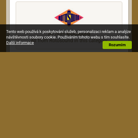
Tento web používá k poskytování služeb, personalizaci reklam a analýze
All from
Rotosound
návštěvnosti soubory cookie. Používáním tohoto webu s tím souhlasíte.
All from Rotosound in this category
Další informace
Rozumím
Description
Struny na baskytaru Piano String Design
045/065/085/105 bez vinutí na kobylce,
nastavitelný konec
Terms & Conditions
|
How to Shop
|
Shipping &