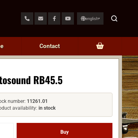
english
▾
ce
Contact
tosound RB45.5
ock number:
11261.01
oduct availability:
in stock