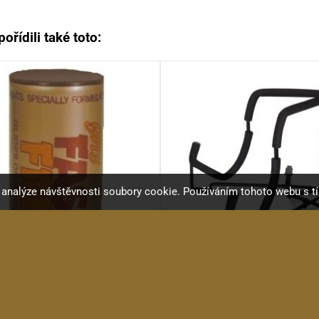
ořídili také toto:
a analýze návštěvnosti soubory cookie. Používáním tohoto webu s t
GHS FAST FRET
Hercules GS302B stojan n
Čistič na struny a hmatník
Skládací stojan na...