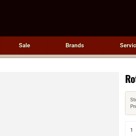
Sale
Brands
Servi
Ro
St
Pr