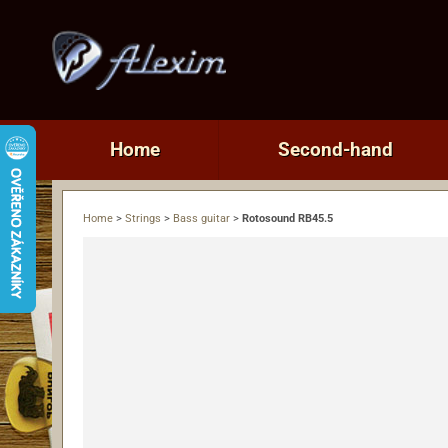
Home
Second-hand
Home
>
Strings
>
Bass guitar
>
Rotosound RB45.5