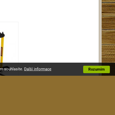
ím souhlasíte.
Další informace
Rozumím
a el.