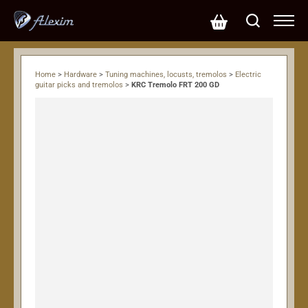
Home
>
Hardware
>
Tuning machines, locusts, tremolos
>
Electric
guitar picks and tremolos
>
KRC Tremolo FRT 200 GD