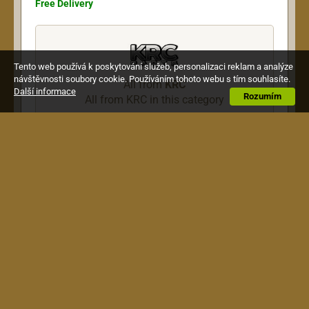
Free Delivery
Tento web používá k poskytování služeb, personalizaci reklam a analýze
návštěvnosti soubory cookie. Používáním tohoto webu s tím souhlasíte.
All from
KRC
Další informace
Rozumím
All from KRC in this category
Description
Tremolo, kopie Floyd Rose, zlaté, komplet včetně
horních zámků, rozteč strun 10, 5mm.
Terms & Conditions
|
How to Shop
|
Shipping &
Payment
|
Warranty