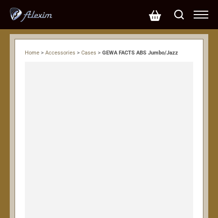
Home
>
Accessories
>
Cases
>
GEWA FACTS ABS Jumbo/Jazz