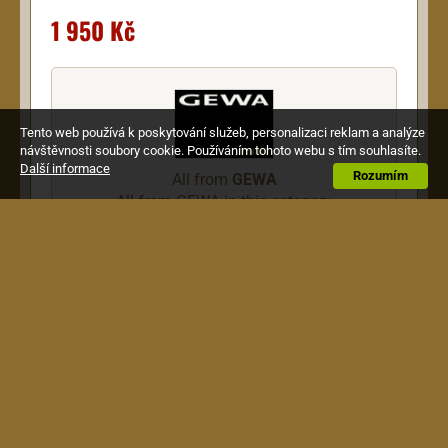
1 950 Kč
Tento web používá k poskytování služeb, personalizaci reklam a analýze
návštěvnosti soubory cookie. Používáním tohoto webu s tím souhlasíte.
Další informace
Rozumím
All from
GEWA
All from GEWA in this category
Description
Pouzdro ABS pro akustickou kytaru typu Jumbo
nebo Jazz