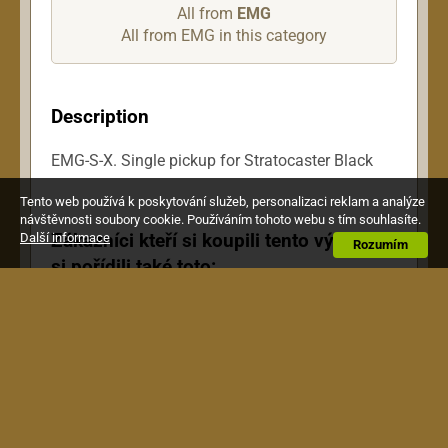
All from
EMG
All from EMG in this category
Description
EMG-S-X. Single pickup for Stratocaster Black
Tento web používá k poskytování služeb, personalizaci reklam a analýze
návštěvnosti soubory cookie. Používáním tohoto webu s tím souhlasíte.
Zákazníci kteří si koupili tento výrobek,
Další informace
Rozumím
si pořídili také toto: