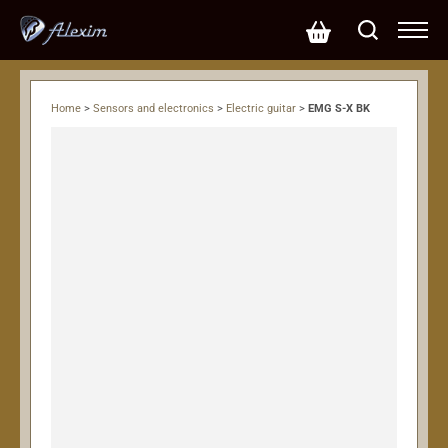
Home
>
Sensors and electronics
>
Electric guitar
>
EMG S-X BK