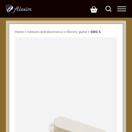
Home
>
Sensors and electronics
>
Electric guitar
>
EMG S