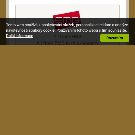
Tento web používá k poskytování služeb, personalizaci reklam a analýze
návštěvnosti soubory cookie. Používáním tohoto webu s tím souhlasíte.
Další informace
All from
EMG
Rozumím
All from EMG in this category
Description
EMG-S Set Single pickup for Stratocaster Ivory
Terms & Conditions
|
How to Shop
|
Shipping &
Payment
|
Warranty